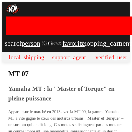
search
person
favorite
shopping_cart
men
🇨🇦
(
CAD
)
local_shipping
support_agent
verified_user
MT 07
Yamaha MT : la "Master of Torque" en
pleine puissance
Apparue sur le marché en 2013 avec la MT-09, la gamme Yamaha
MT a vite gagné le cœur des motards urbains. "
Master of Torque
" –
un surnom qui en dit long. Ces motos se distinguent par des moteurs
au couple imposant, une maniabilité impressionnante et un design