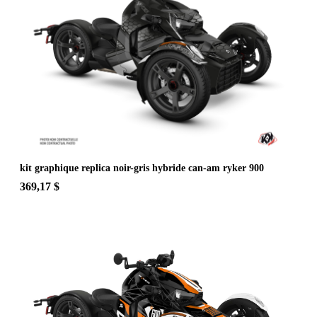
kit graphique replica noir-gris hybride can-am ryker 900
369,17 $