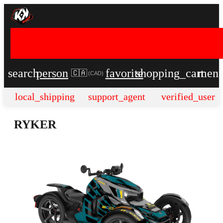
search
person
favorite
shopping_cart
men
🇨🇦
(
CAD
)
local_shipping
support_agent
verified_user
RYKER