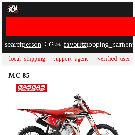
search
person
favorite
shopping_cart
men
🇨🇦
(
CAD
)
local_shipping
support_agent
verified_user
MC 85