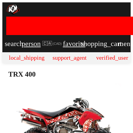
search
person
favorite
shopping_cart
men
🇨🇦
(
CAD
)
local_shipping
support_agent
verified_user
TRX 400