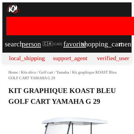
search
person
favorite
shopping_cart
men
🇨🇦
(
CAD
)
local_shipping
support_agent
verified_user
Home
/
Kits déco
/
Golf cart
/
Yamaha
/
Kit graphique KOAST Bleu
GOLF CART YAMAHA G 29
KIT GRAPHIQUE KOAST BLEU
GOLF CART YAMAHA G 29