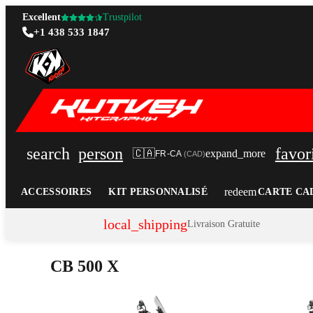
Excellent
Trustpilot
+1 438 533 1847
search
person
favor
🇨🇦
expand_more
FR-CA
(
CAD
)
redeem
ACCESSOIRES
KIT PERSONNALISÉ
CARTE CA
local_shipping
Livraison Gratuite
CB 500 X