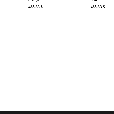
orange
bleu
465,83 $
465,83 $