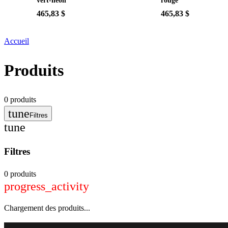
vert-neon
rouge
465,83 $
465,83 $
Accueil
Produits
0
produits
tune
Filtres
tune
Filtres
0 produits
progress_activity
Chargement des produits...