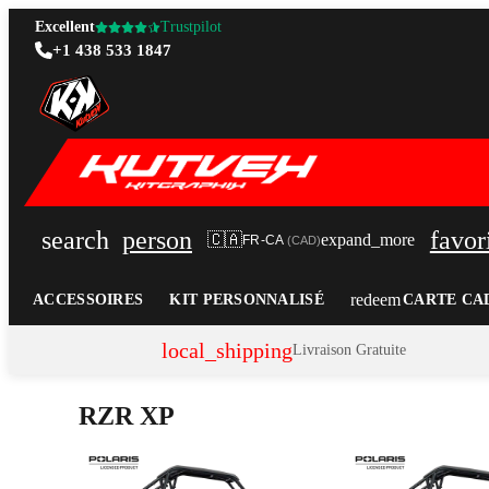
Excellent
Trustpilot
+1 438 533 1847
search
person
favor
🇨🇦
expand_more
FR-CA
(
CAD
)
redeem
ACCESSOIRES
KIT PERSONNALISÉ
CARTE CA
local_shipping
Livraison Gratuite
RZR XP