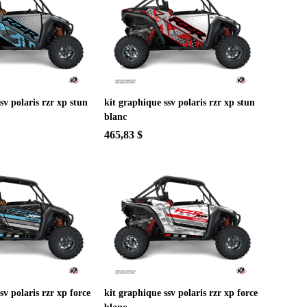
sv polaris rzr xp stun
kit graphique ssv polaris rzr xp stun
blanc
465,83 $
sv polaris rzr xp force
kit graphique ssv polaris rzr xp force