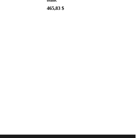
blanc
465,83 $