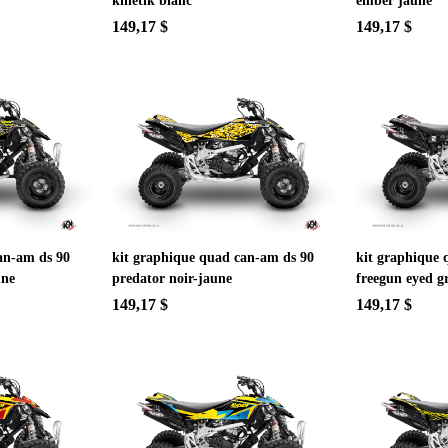
kinetik blanc
ember jaune
149,17 $
149,17 $
an-am ds 90
kit graphique quad can-am ds 90
kit graphique 
une
predator noir-jaune
freegun eyed g
149,17 $
149,17 $