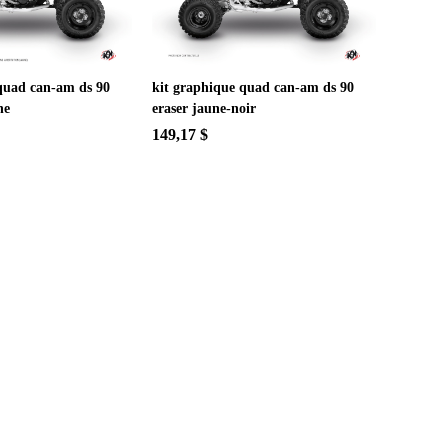
quad can-am ds 90
kit graphique quad can-am ds 90
ne
eraser jaune-noir
149,17 $