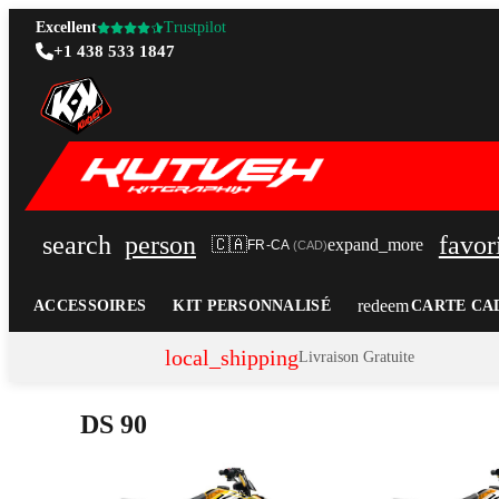
Excellent
Trustpilot
+1 438 533 1847
search
person
favor
🇨🇦
expand_more
FR-CA
(
CAD
)
redeem
ACCESSOIRES
KIT PERSONNALISÉ
CARTE CA
local_shipping
Livraison Gratuite
DS 90