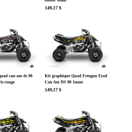
ember blanc
149,17 $
quad can-am ds 90
Kit graphique Quad Freegun Eyed
ris-rouge
Can Am DS 90 Jaune
149,17 $