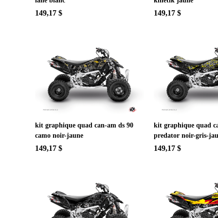
lane blanc
kinetik jaune
149,17 $
149,17 $
kit graphique quad can-am ds 90
kit graphique quad c
camo noir-jaune
predator noir-gris-ja
149,17 $
149,17 $