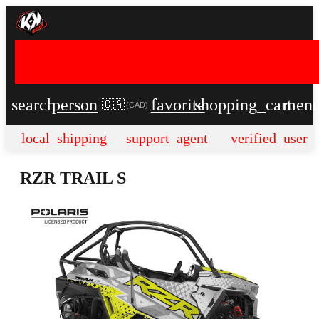
search
person
favorite
shopping_cart
men
🇨🇦
(
CAD
)
local_shipping
support_agent
verified_user
RZR TRAIL S