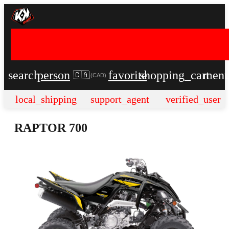
search
person
favorite
shopping_cart
men
🇨🇦
(
CAD
)
local_shipping
support_agent
verified_user
RAPTOR 700