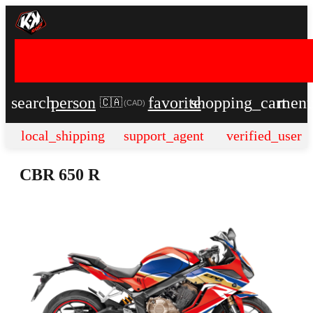
search
person
favorite
shopping_cart
men
🇨🇦
(
CAD
)
local_shipping
support_agent
verified_user
CBR 650 R