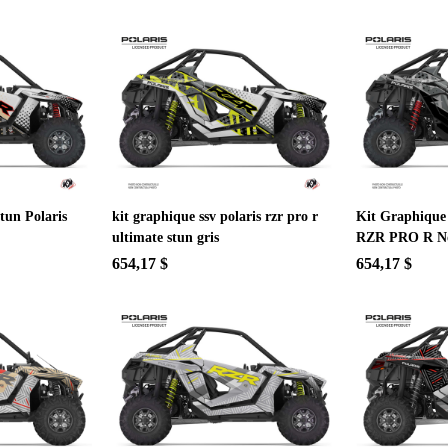
tun Polaris
kit graphique ssv polaris rzr pro r
Kit Graphique
ultimate stun gris
RZR PRO R N
654,17 $
654,17 $