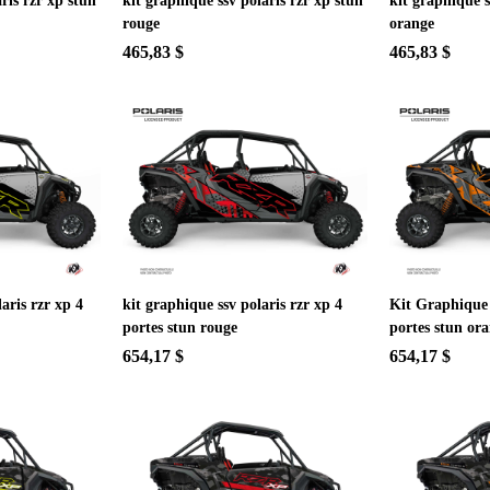
ris rzr xp stun
kit graphique ssv polaris rzr xp stun
kit graphique s
rouge
orange
465,83 $
465,83 $
aris rzr xp 4
kit graphique ssv polaris rzr xp 4
Kit Graphique s
portes stun rouge
portes stun or
654,17 $
654,17 $