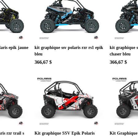
aris epik jaune
kit graphique ssv polaris rzr rs1 epik
kit graphique s
bleu
chaser bleu
366,67 $
366,67 $
is rzr trail s
Kit graphique SSV Epik Polaris
Kit Graphique