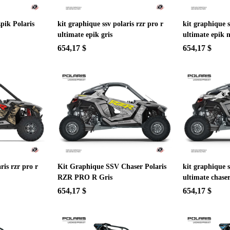
pik Polaris
kit graphique ssv polaris rzr pro r
kit graphique s
ultimate epik gris
ultimate epik n
654,17 $
654,17 $
ris rzr pro r
Kit Graphique SSV Chaser Polaris
kit graphique s
RZR PRO R Gris
ultimate chaser
654,17 $
654,17 $