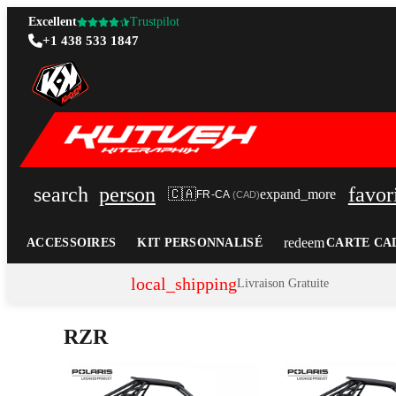
Excellent
Trustpilot
+1 438 533 1847
search
person
favor
🇨🇦
expand_more
FR-CA
(
CAD
)
redeem
ACCESSOIRES
KIT PERSONNALISÉ
CARTE CA
local_shipping
Livraison Gratuite
RZR