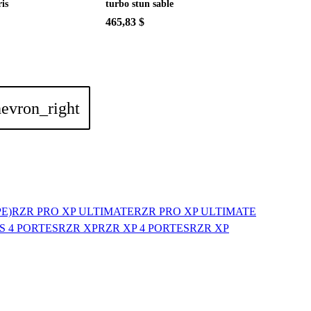
is
turbo stun sable
465,83 $
hevron_right
E)
RZR PRO XP ULTIMATE
RZR PRO XP ULTIMATE
S 4 PORTES
RZR XP
RZR XP 4 PORTES
RZR XP