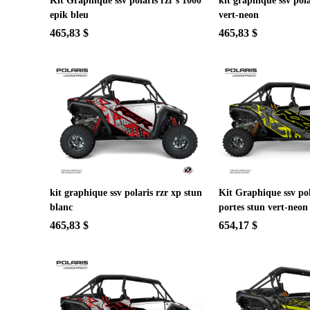
Kit Graphique ssv polaris rzr s 1000
kit graphique ssv pola
epik bleu
vert-neon
465,83 $
465,83 $
kit graphique ssv polaris rzr xp stun
Kit Graphique ssv pol
blanc
portes stun vert-neon
465,83 $
654,17 $