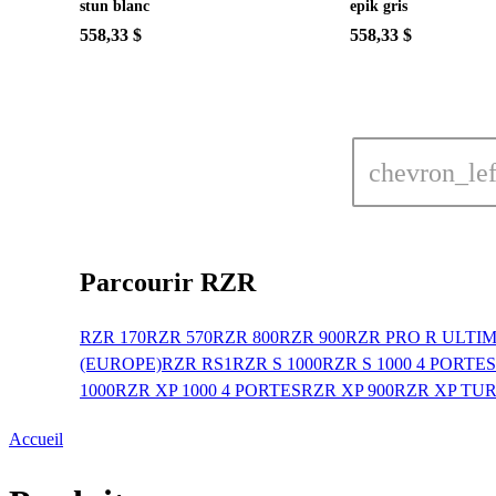
stun blanc
epik gris
558,33 $
558,33 $
chevron_lef
Parcourir RZR
RZR 170
RZR 570
RZR 800
RZR 900
RZR PRO R ULTI
(EUROPE)
RZR RS1
RZR S 1000
RZR S 1000 4 PORTES
1000
RZR XP 1000 4 PORTES
RZR XP 900
RZR XP TU
Accueil