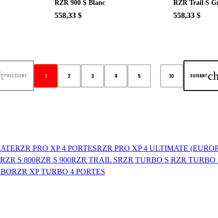
RZR 900 S Blanc
RZR Trail S Gr
558,33 $
558,33 $
t
c
1
2
3
4
5
10
PRÉCÉDENT
SUIVANT
…
MATE
RZR PRO XP 4 PORTES
RZR PRO XP 4 ULTIMATE (EUROP
RZR S 800
RZR S 900
RZR TRAIL S
RZR TURBO S
RZR TURBO 
RBO
RZR XP TURBO 4 PORTES