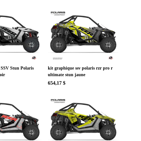
 SSV Stun Polaris
kit graphique ssv polaris rzr pro r
oir
ultimate stun jaune
654,17 $