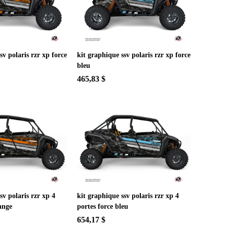
sv polaris rzr xp force
kit graphique ssv polaris rzr xp force
bleu
465,83 $
sv polaris rzr xp 4
kit graphique ssv polaris rzr xp 4
ange
portes force bleu
654,17 $