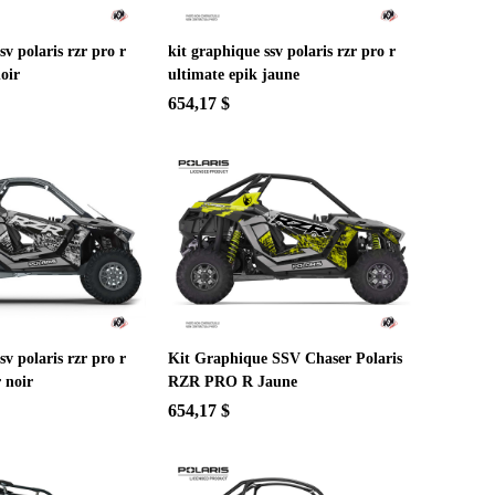
sv polaris rzr pro r
kit graphique ssv polaris rzr pro r
oir
ultimate epik jaune
654,17 $
sv polaris rzr pro r
Kit Graphique SSV Chaser Polaris
 noir
RZR PRO R Jaune
654,17 $