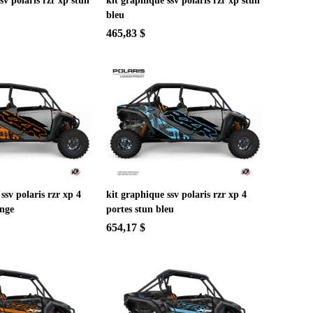
sv polaris rzr xp stun
kit graphique ssv polaris rzr xp stun
bleu
465,83 $
sv polaris rzr xp 4
kit graphique ssv polaris rzr xp 4
ange
portes stun bleu
654,17 $