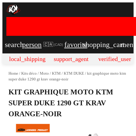
search
person
favorite
shopping_cart
men
🇨🇦
(
CAD
)
local_shipping
support_agent
verified_user
Home
/
Kits déco
/
Moto
/
KTM
/
KTM DUKE
/
kit graphique moto ktm
super duke 1290 gt krav orange-noir
KIT GRAPHIQUE MOTO KTM
SUPER DUKE 1290 GT KRAV
ORANGE-NOIR