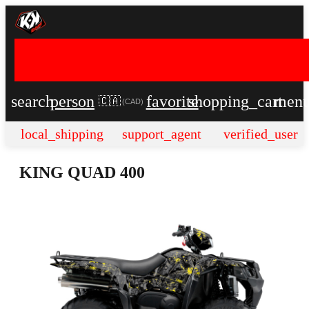
search
person
favorite
shopping_cart
men
🇨🇦
(
CAD
)
local_shipping
support_agent
verified_user
KING QUAD 400