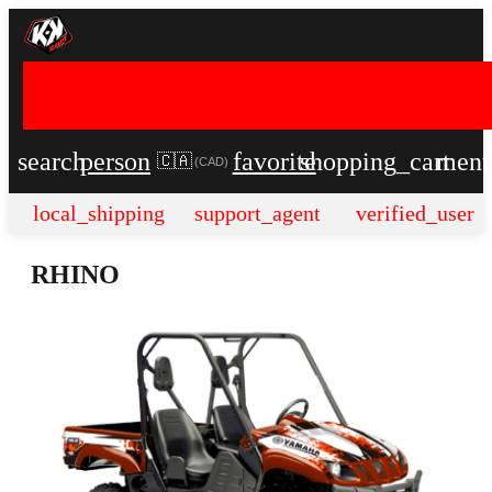
search
person
favorite
shopping_cart
men
🇨🇦
(
CAD
)
local_shipping
support_agent
verified_user
RHINO