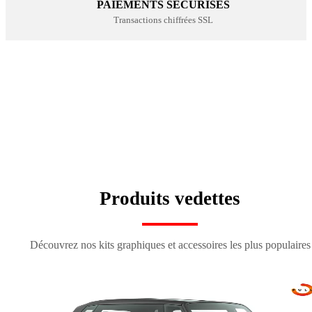
PAIEMENTS SÉCURISÉS
Transactions chiffrées SSL
HOUSSES DE SELLE PERSONNALISÉES
KITS PLAQUES
MAGASINER
100% CUSTOM
MAGASINER
SPORTSWEAR
MAGASINER
MAGASINER
Produits vedettes
Découvrez nos kits graphiques et accessoires les plus populaires
kit déco origin k27 bleu-rouge
kit déco origin 