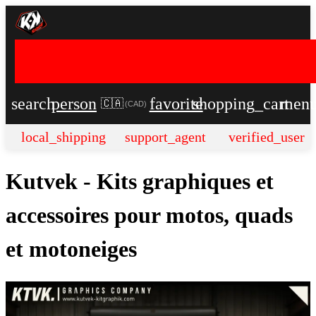
search
person
favorite
shopping_cart
men
🇨🇦
(
CAD
)
local_shipping
support_agent
verified_user
Kutvek - Kits graphiques et
accessoires pour motos, quads
et motoneiges