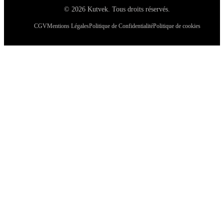
©
2026
Kutvek
.
Tous droits réservés.
CGV
Mentions Légales
Politique de Confidentialité
Politique de cookies