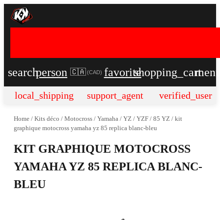
search
person
favorite
shopping_cart
men
🇨🇦
(
CAD
)
local_shipping
support_agent
verified_user
Home
/
Kits déco
/
Motocross
/
Yamaha
/
YZ / YZF
/
85 YZ
/
kit
graphique motocross yamaha yz 85 replica blanc-bleu
KIT GRAPHIQUE MOTOCROSS
YAMAHA YZ 85 REPLICA BLANC-
BLEU