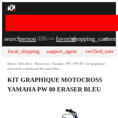
search
person
favorite
shopping_cart
men
🇨🇦
(
CAD
)
local_shipping
support_agent
verified_user
Home
/
Kits déco
/
Motocross
/
Yamaha
/
PW
/
PW 80
/
kit graphique
motocross yamaha pw 80 eraser bleu
KIT GRAPHIQUE MOTOCROSS
YAMAHA PW 80 ERASER BLEU