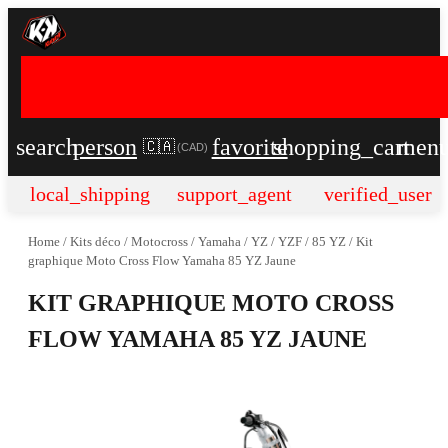
search
person
favorite
shopping_cart
men
🇨🇦
(
CAD
)
local_shipping
support_agent
verified_user
Home
/
Kits déco
/
Motocross
/
Yamaha
/
YZ / YZF
/
85 YZ
/
Kit
graphique Moto Cross Flow Yamaha 85 YZ Jaune
KIT GRAPHIQUE MOTO CROSS
FLOW YAMAHA 85 YZ JAUNE